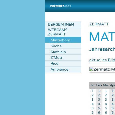
ZERMATT
BERGBAHNEN
WEBCAMS
MA
ZERMATT
Matterhorn
Kirche
Jahresarch
Stafelalp
Z'Mutt
aktuelles Bil
Ried
Ambiance
Jan
Feb
Mar
Ap
1
1
1
1
2
2
2
2
3
3
3
3
4
4
4
4
5
5
5
5
6
6
6
6