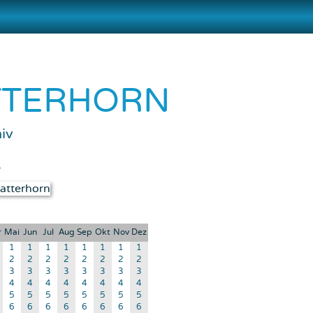
TTERHORN
iv
d
r
Mai
Jun
Jul
Aug
Sep
Okt
Nov
Dez
1
1
1
1
1
1
1
1
2
2
2
2
2
2
2
2
3
3
3
3
3
3
3
3
4
4
4
4
4
4
4
4
5
5
5
5
5
5
5
5
6
6
6
6
6
6
6
6