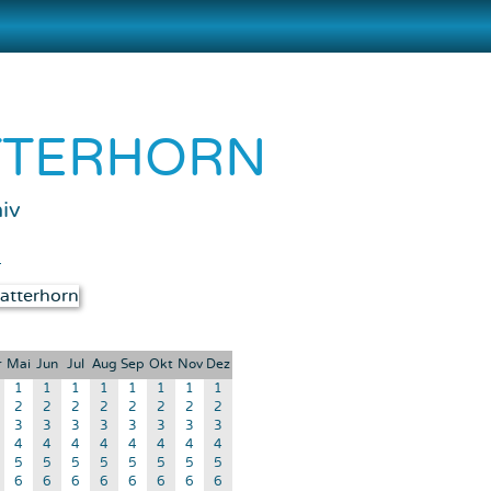
TTERHORN
iv
d
r
Mai
Jun
Jul
Aug
Sep
Okt
Nov
Dez
1
1
1
1
1
1
1
1
2
2
2
2
2
2
2
2
3
3
3
3
3
3
3
3
4
4
4
4
4
4
4
4
5
5
5
5
5
5
5
5
6
6
6
6
6
6
6
6