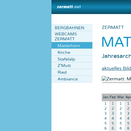
ZERMATT
BERGBAHNEN
WEBCAMS
MA
ZERMATT
Matterhorn
Kirche
Jahresarch
Stafelalp
Z'Mutt
aktuelles Bil
Ried
Ambiance
Jan
Feb
Mar
Ap
1
1
1
1
2
2
2
2
3
3
3
3
4
4
4
4
5
5
5
5
6
6
6
6