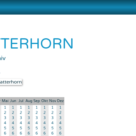
TTERHORN
iv
d
r
Mai
Jun
Jul
Aug
Sep
Okt
Nov
Dez
1
1
1
1
1
1
1
1
2
2
2
2
2
2
2
2
3
3
3
3
3
3
3
3
4
4
4
4
4
4
4
4
5
5
5
5
5
5
5
5
6
6
6
6
6
6
6
6