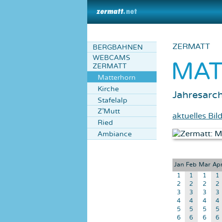
ZERMATT
BERGBAHNEN
WEBCAMS
MA
ZERMATT
Matterhorn
Kirche
Jahresarch
Stafelalp
Z'Mutt
aktuelles Bil
Ried
Ambiance
Jan
Feb
Mar
Ap
1
1
1
1
2
2
2
2
3
3
3
3
4
4
4
4
5
5
5
5
6
6
6
6