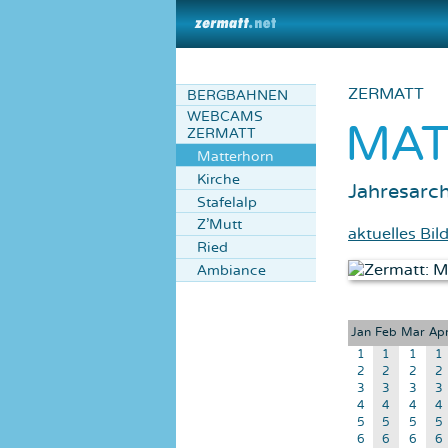
ZERMATT
BERGBAHNEN
WEBCAMS
MA
ZERMATT
Matterhorn
Kirche
Jahresarch
Stafelalp
Z'Mutt
aktuelles Bil
Ried
Ambiance
Jan
Feb
Mar
Ap
1
1
1
1
2
2
2
2
3
3
3
3
4
4
4
4
5
5
5
5
6
6
6
6