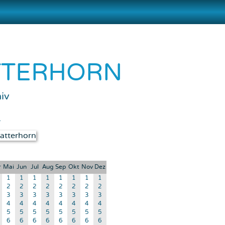
TTERHORN
iv
d
r
Mai
Jun
Jul
Aug
Sep
Okt
Nov
Dez
1
1
1
1
1
1
1
1
2
2
2
2
2
2
2
2
3
3
3
3
3
3
3
3
4
4
4
4
4
4
4
4
5
5
5
5
5
5
5
5
6
6
6
6
6
6
6
6