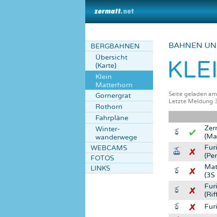
BAHNEN UN
BERGBAHNEN
Übersicht
KLE
(Karte)
Klein
Matterhorn
Seite geladen a
Gornergrat
Letzte Meldung 
Rothorn
Fahrpläne
Zer
Winter­
(Ma
wanderwege
Fur
WEBCAMS
(Pe
FOTOS
Mat
LINKS
(3S
Furi
(Rif
Fur