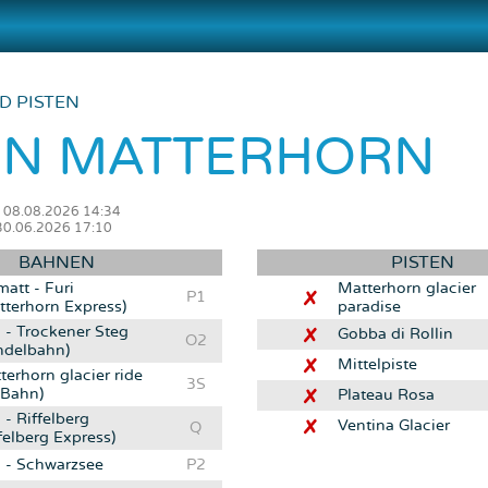
D PISTEN
IN MATTERHORN
m 08.08.2026 14:34
30.06.2026 17:10
BAHNEN
PISTEN
matt - Furi
Matterhorn glacier
P1
tterhorn Express)
paradise
i - Trockener Steg
Gobba di Rollin
O2
ndelbahn)
Mittelpiste
terhorn glacier ride
3S
 Bahn)
Plateau Rosa
 - Riffelberg
Ventina Glacier
Q
felberg Express)
i - Schwarzsee
P2