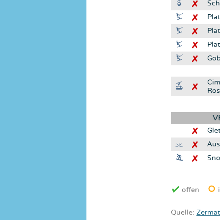
Sch
Pla
Pla
Pla
Gob
Cim
Ros
V
Gle
Aus
Sno
offen
i
Quelle:
Zermat