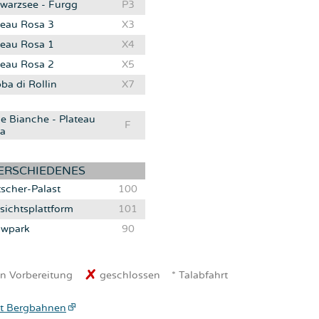
warzsee - Furgg
P3
teau Rosa 3
X3
teau Rosa 1
X4
teau Rosa 2
X5
ba di Rollin
X7
e Bianche - Plateau
F
a
ERSCHIEDENES
tscher-Palast
100
sichtsplattform
101
wpark
90
n Vorbereitung
geschlossen
* Talabfahrt
t Bergbahnen